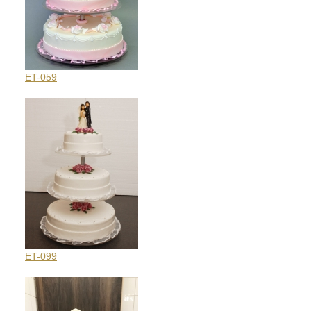
ET-059
ET-099