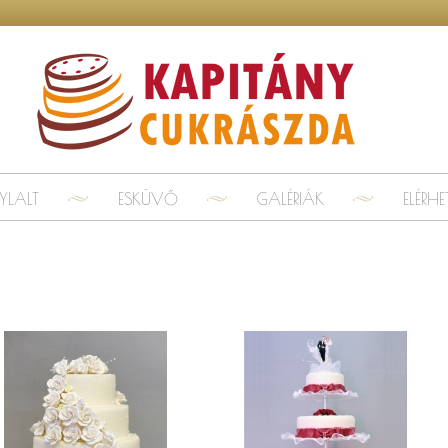
YLALT
ESKÜVŐ
GALÉRIÁK
ELÉRH