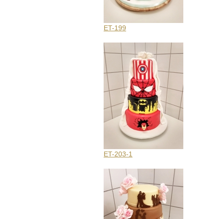
ET-199
ET-203-1