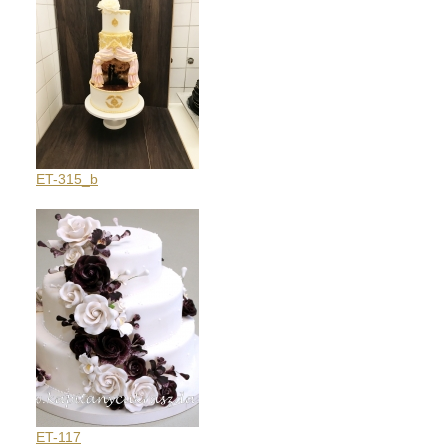
ET-315_b
ET-117