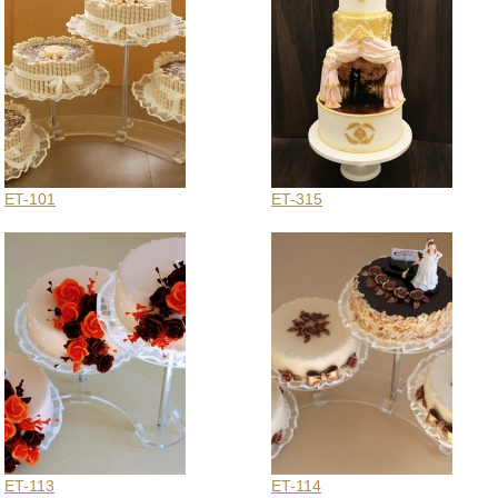
ET-101
ET-315
ET-113
ET-114